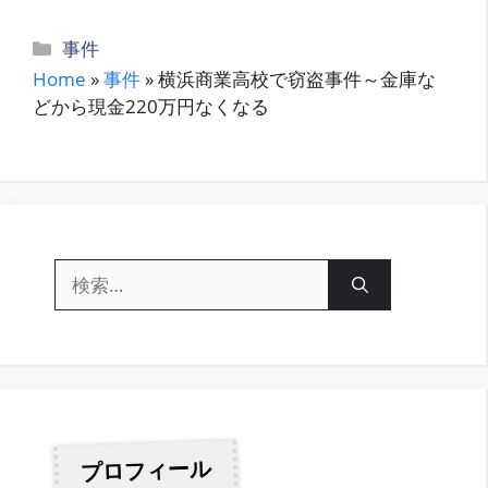
カ
事件
テ
Home
»
事件
»
横浜商業高校で窃盗事件～金庫な
ゴ
どから現金220万円なくなる
リ
ー
検
索:
プロフィール