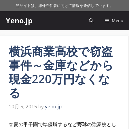
コ
当サイトは、海外在住者に向けて情報を発信しています。
ン
テ
Yeno.jp
Menu
ン
ツ
へ
ス
横浜商業高校で窃盗
キ
事件～金庫などから
ッ
プ
現金220万円なくな
る
10月 5, 2015
by
yeno.jp
春夏の甲子園で準優勝するなど
野球
の強豪校とし