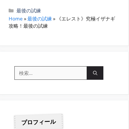
カ
最後の試練
テ
Home
»
最後の試練
»
《エレスト》究極イザナギ
ゴ
攻略！最後の試練
リ
ー
検
索:
プロフィール