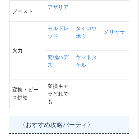
アザリア
ブースト
モルドレ
タイコウ
メリッサ
ッド
ボウ
火力
究極ハデ
ヤマトタ
ス
ケル
変換キャ
変換・ピー
ラどれで
ス供給
も
〈おすすめ攻略パーティ〉