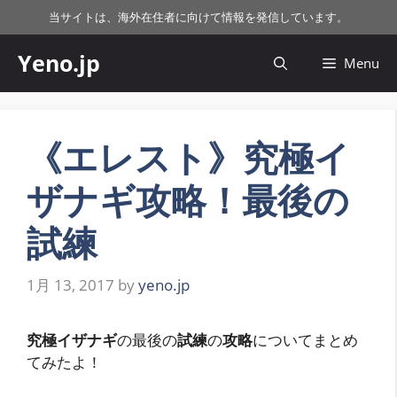
コ
当サイトは、海外在住者に向けて情報を発信しています。
ン
テ
Yeno.jp
Menu
ン
ツ
へ
ス
《エレスト》究極イ
キ
ザナギ攻略！最後の
ッ
プ
試練
1月 13, 2017
by
yeno.jp
究極イザナギ
の最後の
試練
の
攻略
についてまとめ
てみたよ！