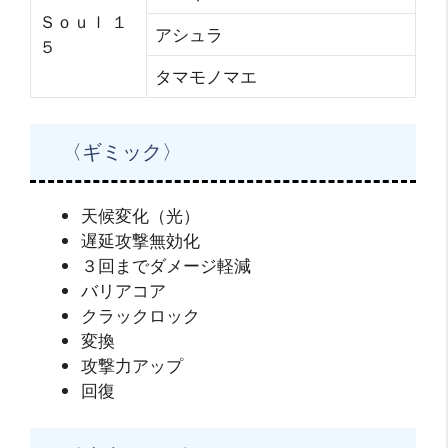
Ｓｏｕｌ １
アシュラ
５
タマモノマエ
〈ギミック〉
天候変化（光）
遅延攻撃無効化
３回までダメージ軽減
バリアコア
クラックロック
変換
攻撃力アップ
回復