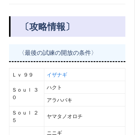
〔攻略情報〕
〈最後の試練の開放の条件〉
Ｌｖ ９９
イザナギ
ハクト
Ｓｏｕｌ ３
０
アラハバキ
Ｓｏｕｌ ２
ヤマタノオロチ
５
ニニギ