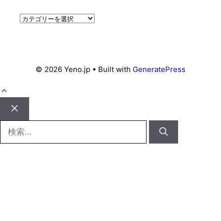
カ
テ
ゴ
リ
ー
© 2026 Yeno.jp
• Built with
GeneratePress
Close
検
索: