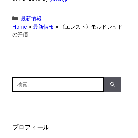
カ
最新情報
テ
Home
»
最新情報
»
《エレスト》モルドレッド
ゴ
の評価
リ
ー
検
索:
プロフィール