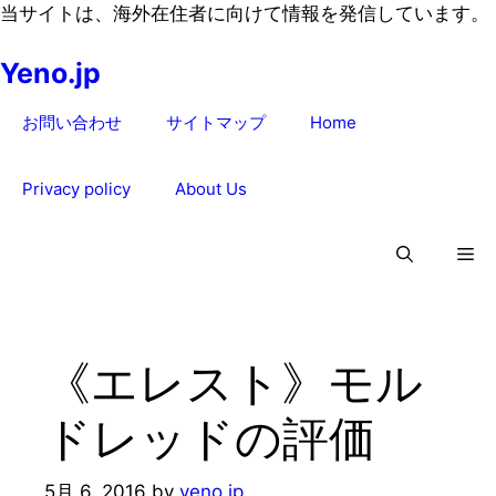
コ
当サイトは、海外在住者に向けて情報を発信しています。
ン
Yeno.jp
テ
ン
お問い合わせ
サイトマップ
Home
ツ
へ
ス
Privacy policy
About Us
キ
ッ
プ
《エレスト》モル
ドレッドの評価
5月 6, 2016
by
yeno.jp