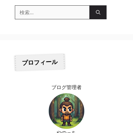
検
索:
プロフィール
ブログ管理者
やのっち