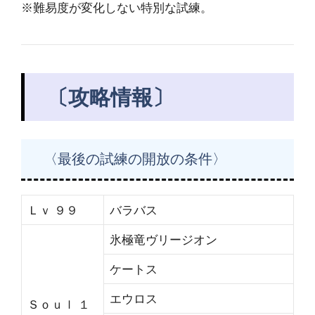
※難易度が変化しない特別な試練。
〔攻略情報〕
〈最後の試練の開放の条件〉
Ｌｖ ９９
バラバス
氷極竜ヴリージオン
ケートス
エウロス
Ｓｏｕｌ １