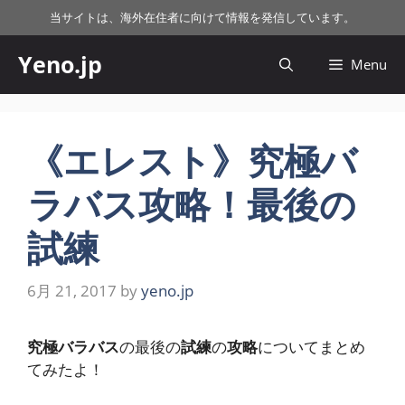
コ
当サイトは、海外在住者に向けて情報を発信しています。
ン
テ
Yeno.jp
Menu
ン
ツ
へ
ス
《エレスト》究極バ
キ
ラバス攻略！最後の
ッ
プ
試練
6月 21, 2017
by
yeno.jp
究極バラバス
の最後の
試練
の
攻略
についてまとめ
てみたよ！