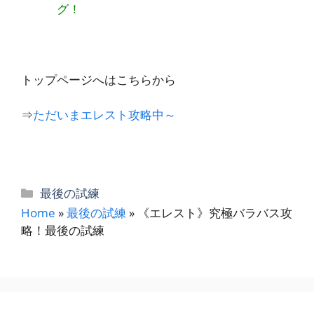
グ！
トップページへはこちらから
⇒
ただいまエレスト攻略中～
カ
最後の試練
テ
Home
»
最後の試練
»
《エレスト》究極バラバス攻
ゴ
略！最後の試練
リ
ー