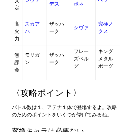
シヴァ
ヘラ
安
デス
ポネ
定
高
スカア
ザッハ
究極ノ
シヴァ
火
ハ
ーク
クス
力
フレー
キング
モリガ
ザッハ
無
ズベル
メタル
ン
ーク
課
グ
ボーグ
金
〈攻略ポイント〉
バトル数は１、アテナ１体で登場するよ。攻略
のためのポイントをいくつか挙げてみるね。
変換キャラは必要ない