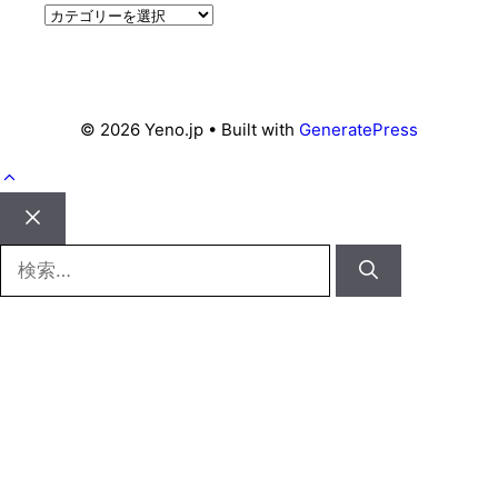
カ
テ
ゴ
リ
ー
© 2026 Yeno.jp
• Built with
GeneratePress
Close
検
索: