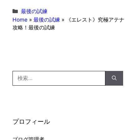
カ
最後の試練
テ
Home
»
最後の試練
»
《エレスト》究極アテナ
ゴ
攻略！最後の試練
リ
ー
検
索:
プロフィール
ブログ管理者