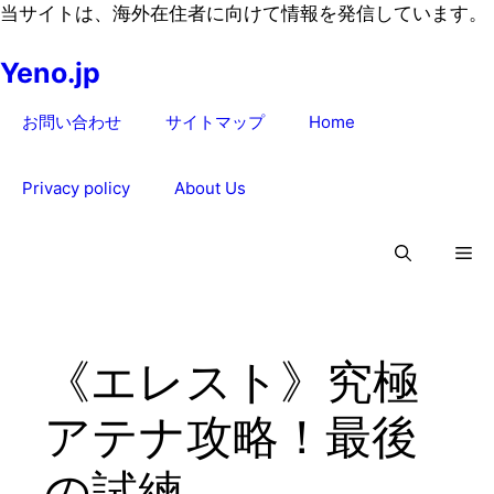
コ
当サイトは、海外在住者に向けて情報を発信しています。
ン
Yeno.jp
テ
ン
お問い合わせ
サイトマップ
Home
ツ
へ
ス
Privacy policy
About Us
キ
ッ
プ
《エレスト》究極
アテナ攻略！最後
の試練