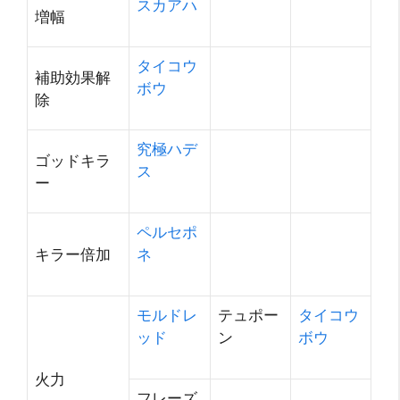
スカアハ
増幅
タイコウ
補助効果解
ボウ
除
究極ハデ
ゴッドキラ
ス
ー
ペルセポ
キラー倍加
ネ
モルドレ
テュポー
タイコウ
ッド
ン
ボウ
火力
フレーズ