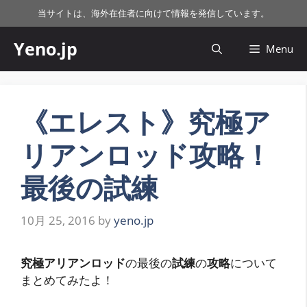
コ
当サイトは、海外在住者に向けて情報を発信しています。
ン
テ
Yeno.jp
Menu
ン
ツ
へ
ス
《エレスト》究極ア
キ
リアンロッド攻略！
ッ
プ
最後の試練
10月 25, 2016
by
yeno.jp
究極アリアンロッド
の最後の
試練
の
攻略
について
まとめてみたよ！