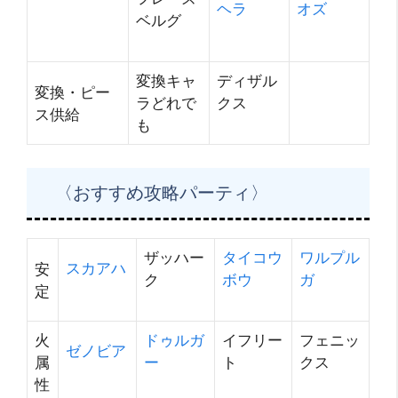
ヘラ
オズ
ベルグ
変換キャ
ディザル
変換・ピー
ラどれで
クス
ス供給
も
〈おすすめ攻略パーティ〉
ザッハー
タイコウ
ワルプル
スカアハ
安
ク
ボウ
ガ
定
火
ドゥルガ
イフリー
フェニッ
ゼノビア
属
ー
ト
クス
性