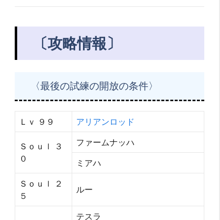
〔攻略情報〕
〈最後の試練の開放の条件〉
Ｌｖ ９９
アリアンロッド
ファームナッハ
Ｓｏｕｌ ３
０
ミアハ
Ｓｏｕｌ ２
ルー
５
テスラ