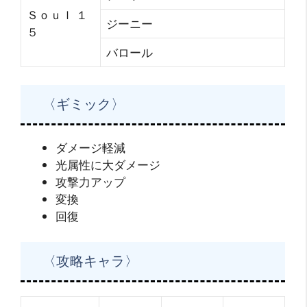
Ｓｏｕｌ １
ジーニー
５
バロール
〈ギミック〉
ダメージ軽減
光属性に大ダメージ
攻撃力アップ
変換
回復
〈攻略キャラ〉