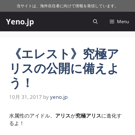
コ
当サイトは、海外在住者に向けて情報を発信しています。
ン
テ
Yeno.jp
Menu
ン
ツ
へ
ス
《エレスト》究極ア
キ
リスの公開に備えよ
ッ
プ
う！
10月 31, 2017
by
yeno.jp
水属性のアイドル、
アリス
が
究極アリス
に進化す
るよ！