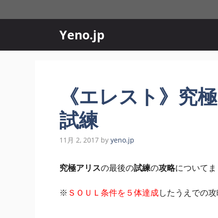
コ
ン
テ
Yeno.jp
ン
ツ
へ
ス
《エレスト》究極
キ
ッ
試練
プ
11月 2, 2017
by
yeno.jp
究極アリス
の最後の
試練
の
攻略
についてま
※
ＳＯＵＬ条件を５体達成
したうえでの攻