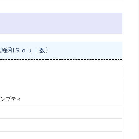
度緩和Ｓｏｕｌ数〉
ダンプティ
ム