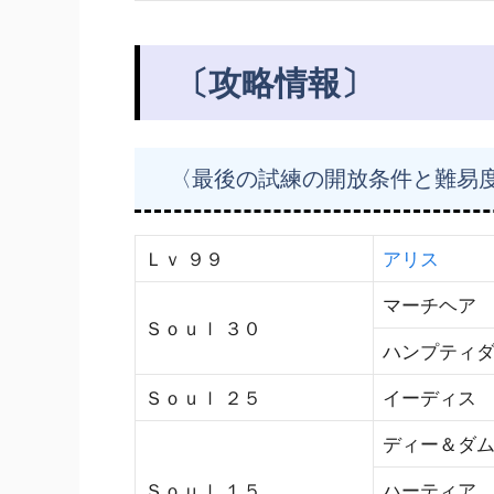
〔攻略情報〕
〈最後の試練の開放条件と難易
Ｌｖ ９９
アリス
マーチヘア
Ｓｏｕｌ ３０
ハンプティ
Ｓｏｕｌ ２５
イーディス
ディー＆ダ
Ｓｏｕｌ １５
ハーティア