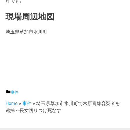
針です。
現場周辺地図
埼玉県草加市氷川町
カ
事件
テ
Home
»
事件
»
埼玉県草加市氷川町で木原喜雄容疑者を
ゴ
逮捕～長女切りつけ死なす
リ
ー