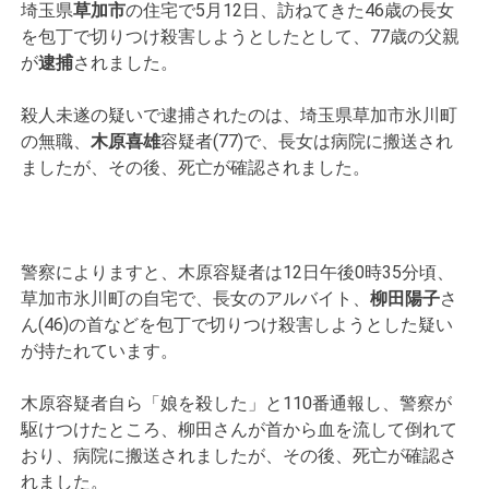
埼玉県
草加市
の住宅で5月12日、訪ねてきた46歳の長女
を包丁で切りつけ殺害しようとしたとして、77歳の父親
が
逮捕
されました。
殺人未遂の疑いで逮捕されたのは、埼玉県草加市氷川町
の無職、
木原喜雄
容疑者(77)で、長女は病院に搬送され
ましたが、その後、死亡が確認されました。
警察によりますと、木原容疑者は12日午後0時35分頃、
草加市氷川町の自宅で、長女のアルバイト、
柳田陽子
さ
ん(46)の首などを包丁で切りつけ殺害しようとした疑い
が持たれています。
木原容疑者自ら「娘を殺した」と110番通報し、警察が
駆けつけたところ、柳田さんが首から血を流して倒れて
おり、病院に搬送されましたが、その後、死亡が確認さ
れました。