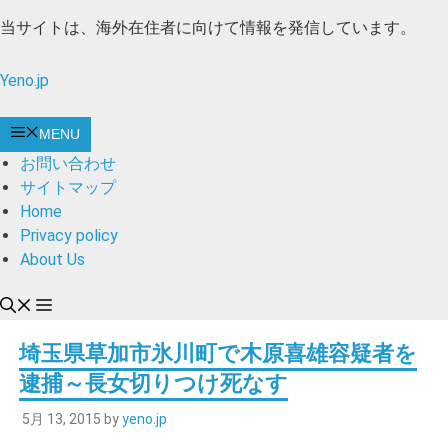
コ
当サイトは、海外在住者に向けて情報を発信しています。
ン
テ
Yeno.jp
ン
ツ
MENU
へ
お問い合わせ
ス
サイトマップ
キ
Home
ッ
Privacy policy
プ
About Us
埼玉県草加市氷川町で木原喜雄容疑者を
逮捕～長女切りつけ死なす
5月 13, 2015
by
yeno.jp