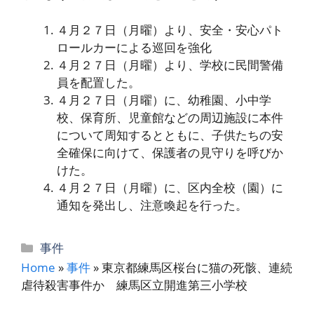
４月２７日（月曜）より、安全・安心パト
ロールカーによる巡回を強化
４月２７日（月曜）より、学校に民間警備
員を配置した。
４月２７日（月曜）に、幼稚園、小中学
校、保育所、児童館などの周辺施設に本件
について周知するとともに、子供たちの安
全確保に向けて、保護者の見守りを呼びか
けた。
４月２７日（月曜）に、区内全校（園）に
通知を発出し、注意喚起を行った。
カ
事件
テ
Home
»
事件
»
東京都練馬区桜台に猫の死骸、連続
ゴ
虐待殺害事件か 練馬区立開進第三小学校
リ