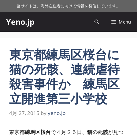
コ
当サイトは、海外在住者に向けて情報を発信しています。
ン
テ
Yeno.jp
Menu
ン
ツ
へ
ス
東京都練馬区桜台に
キ
猫の死骸、連続虐待
ッ
プ
殺害事件か 練馬区
立開進第三小学校
4月 27, 2015
by
yeno.jp
東京都
練馬区桜台
で４月２５日、
猫の死骸
が見つ