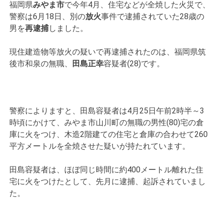
福岡県
みやま市
で今年4月、住宅などが全焼した火災で、
警察は6月18日、別の
放火
事件で逮捕されていた28歳の
男を
再逮捕
しました。
現住建造物等放火の疑いで再逮捕されたのは、福岡県筑
後市和泉の無職、
田島正幸
容疑者(28)です。
警察によりますと、田島容疑者は4月25日午前2時半～3
時頃にかけて、みやま市山川町の無職の男性(80)宅の倉
庫に火をつけ、木造2階建ての住宅と倉庫の合わせて260
平方メートルを全焼させた疑いが持たれています。
田島容疑者は、ほぼ同じ時間に約400メートル離れた住
宅に火をつけたとして、先月に逮捕、起訴されていまし
た。