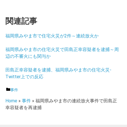
関連記事
福岡県みやま市で住宅火災が2件～連続放火か
福岡県みやま市の住宅火災で田島正幸容疑者を逮捕～周
辺の不審火にも関与か
田島正幸容疑者を逮捕、福岡県みやま市の住宅火災‐
Twitter上での反応
カ
事件
テ
Home
»
事件
»
福岡県みやま市の連続放火事件で田島正
ゴ
幸容疑者を再逮捕
リ
ー