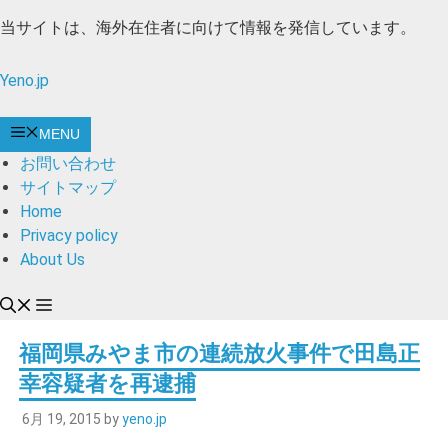
コ
当サイトは、海外在住者に向けて情報を発信しています。
ン
テ
Yeno.jp
ン
ツ
MENU
へ
お問い合わせ
ス
サイトマップ
キ
Home
ッ
Privacy policy
プ
About Us
福岡県みやま市の連続放火事件で田島正
幸容疑者を再逮捕
6月 19, 2015
by
yeno.jp