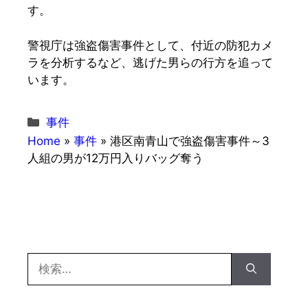
す。
警視庁は強盗傷害事件として、付近の防犯カメ
ラを分析するなど、逃げた男らの行方を追って
います。
カ
事件
テ
Home
»
事件
»
港区南青山で強盗傷害事件～3
ゴ
人組の男が12万円入りバッグ奪う
リ
ー
検
索: