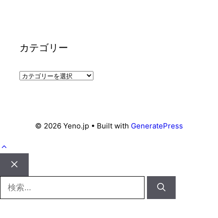
カテゴリー
カ
テ
ゴ
リ
ー
© 2026 Yeno.jp
• Built with
GeneratePress
Close
検
索: