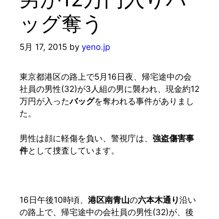
ッグ奪う
5月 17, 2015
by
yeno.jp
東京都港区の路上で5月16日夜、帰宅途中の会
社員の男性(32)が3人組の男に襲われ、現金約12
万円が入った
バッグ
を奪われる事件がありまし
た。
男性は顔に軽傷を負い、警視庁は、
強盗傷害事
件
として捜査しています。
16日午後10時頃、
港区南青山
の
六本木通り
沿い
の路上で、帰宅途中の会社員の男性(32)が、後