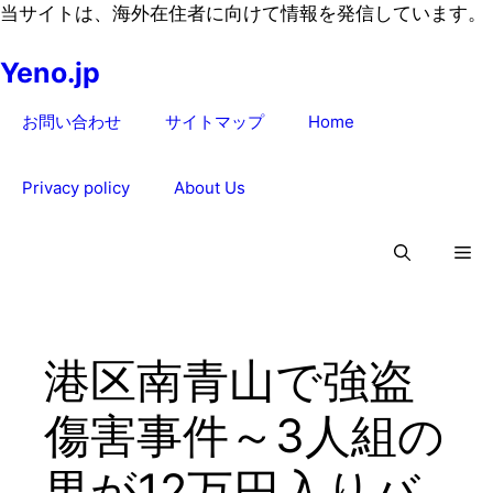
コ
当サイトは、海外在住者に向けて情報を発信しています。
ン
Yeno.jp
テ
ン
お問い合わせ
サイトマップ
Home
ツ
へ
ス
Privacy policy
About Us
キ
ッ
プ
港区南青山で強盗
傷害事件～3人組の
男が12万円入りバ