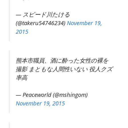
— スピード川たける
(@takeru54746234)
November 19,
2015
熊本市職員、酒に酔った女性の裸を
撮影 まともな人間性いない 役人クズ
率高
— Peaceworld (@mshingom)
November 19, 2015