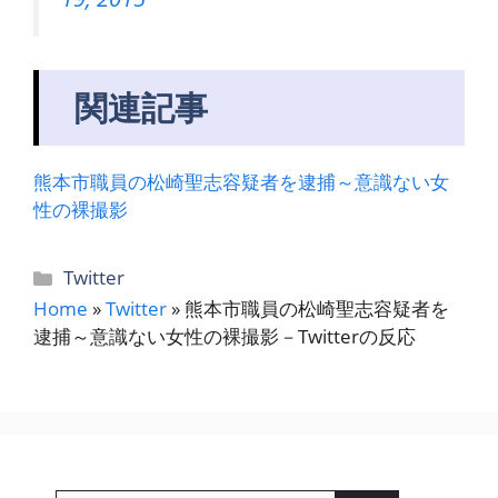
関連記事
熊本市職員の松崎聖志容疑者を逮捕～意識ない女
性の裸撮影
カ
Twitter
テ
Home
»
Twitter
»
熊本市職員の松崎聖志容疑者を
ゴ
逮捕～意識ない女性の裸撮影－Twitterの反応
リ
ー