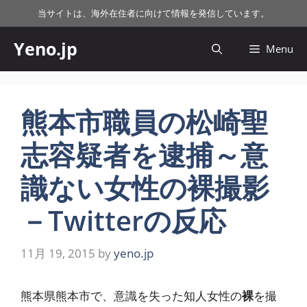
コ
当サイトは、海外在住者に向けて情報を発信しています。
ン
テ
Yeno.jp
Menu
ン
ツ
へ
ス
熊本市職員の松崎聖
キ
志容疑者を逮捕～意
ッ
プ
識ない女性の裸撮影
－Twitterの反応
11月 19, 2015
by
yeno.jp
熊本県熊本市で、意識を失った知人女性の
裸
を撮