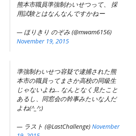
熊本市職員準強制わいせつって、 採
用試験とはなんなんですかねー
— ほりきり のぞみ (@mwam6156)
November 19, 2015
準強制わいせつ容疑で逮捕された熊
本市の職員ってまさか高校の同級生
じゃないよね… なんとなく見たこと
あるし、同窓会の幹事みたいな人だ
よね(^_^;)
— ラスト (@LastChallenge)
November
19, 2015