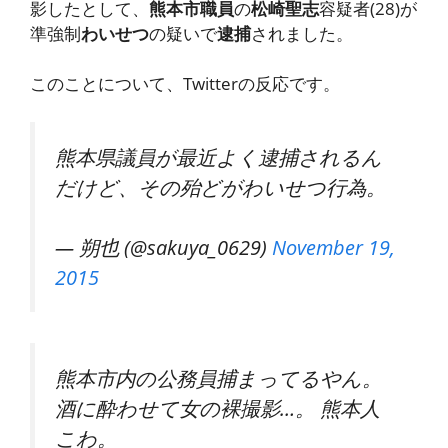
影したとして、
熊本市職員
の
松崎聖志
容疑者(28)が
準強制
わいせつ
の疑いで
逮捕
されました。
このことについて、Twitterの反応です。
熊本県議員が最近よく逮捕されるん
だけど、その殆どがわいせつ行為。
— 朔也 (@sakuya_0629)
November 19,
2015
熊本市内の公務員捕まってるやん。
酒に酔わせて女の裸撮影…。 熊本人
こわ。