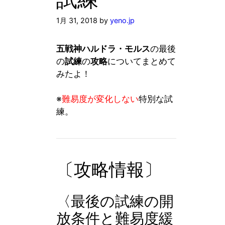
1月 31, 2018
by
yeno.jp
五戦神ハルドラ・モルス
の最後
の
試練
の
攻略
についてまとめて
みたよ！
※
難易度が変化しない
特別な試
練。
〔攻略情報〕
〈最後の試練の開
放条件と難易度緩