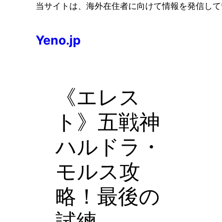
コ
当サイトは、海外在住者に向けて情報を発信して
ン
テ
Yeno.jp
ン
ツ
へ
ス
《エレス
キ
ッ
ト》五戦神
プ
ハルドラ・
モルス攻
略！最後の
試練