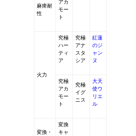
アカ
麻痺耐
モー
性
ト
究極
究極
紅蓮
ハー
アナ
のジ
ティ
スタ
ャン
ア
シア
ヌ
火力
究極
大天
究極
アカ
使ウ
イグ
モー
リエ
ニス
ト
ル
変換
変換・
キャ