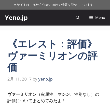
コ
当サイトは、海外在住者に向けて情報を発信しています。
ン
テ
Yeno.jp
Menu
ン
ツ
へ
ス
《エレスト：評価》
キ
ヴァーミリオンの評
ッ
プ
価
2月 11, 2017
by
yeno.jp
ヴァーミリオン
（
火
属性、
マシン
、性別なし）の
評価についてまとめてみたよ！