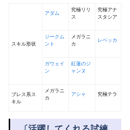
究極リリ
究極アナ
アダム
ス
スタシア
ジークム
メガラニ
レベッカ
スキル形状
ント
カ
ガウェイ
紅蓮のジ
ン
ャンヌ
メガラニ
アシャ
究極テラ
ブレス系ス
カ
キル
〔活躍してくれる試練