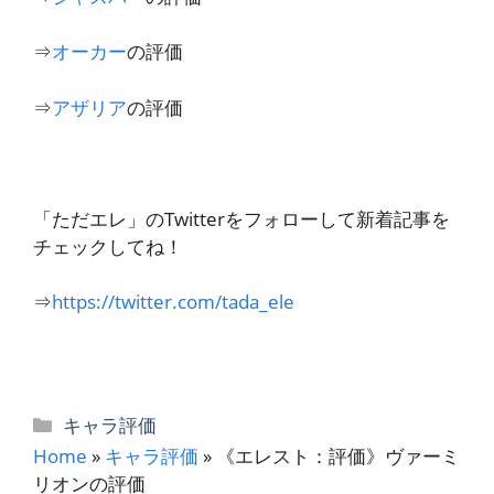
⇒
オーカー
の評価
⇒
アザリア
の評価
「ただエレ」のTwitterをフォローして新着記事を
チェックしてね！
⇒
https://twitter.com/tada_ele
カ
キャラ評価
テ
Home
»
キャラ評価
»
《エレスト：評価》ヴァーミ
ゴ
リオンの評価