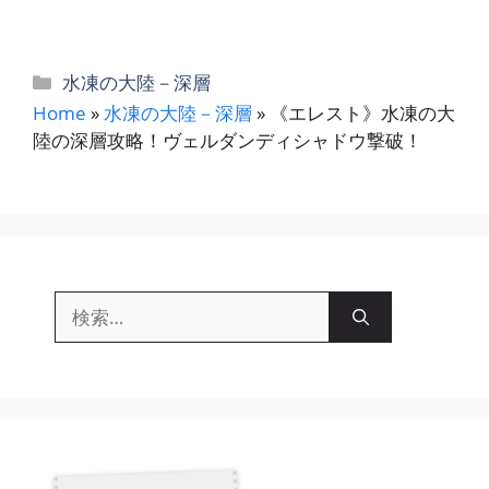
カ
水凍の大陸－深層
テ
Home
»
水凍の大陸－深層
»
《エレスト》水凍の大
ゴ
陸の深層攻略！ヴェルダンディシャドウ撃破！
リ
ー
検
索: