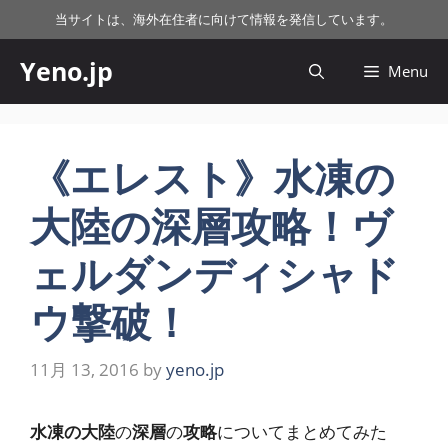
コ
当サイトは、海外在住者に向けて情報を発信しています。
ン
テ
Yeno.jp
Menu
ン
ツ
へ
ス
《エレスト》水凍の
キ
大陸の深層攻略！ヴ
ッ
プ
ェルダンディシャド
ウ撃破！
11月 13, 2016
by
yeno.jp
水凍の大陸
の
深層
の
攻略
についてまとめてみた