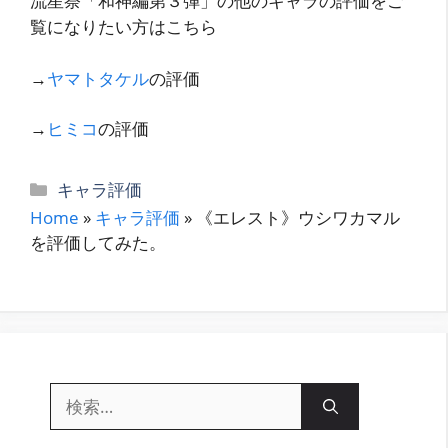
流星祭「和神編第３弾」の他のキャラの評価をご
覧になりたい方はこちら
→
ヤマトタケル
の評価
→
ヒミコ
の評価
カ
キャラ評価
テ
Home
»
キャラ評価
»
《エレスト》ウシワカマル
ゴ
を評価してみた。
リ
ー
検
索: