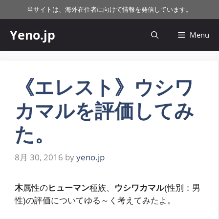
コ
当サイトは、海外在住者に向けて情報を発信しています。
ン
テ
Yeno.jp
Menu
ン
ツ
へ
ス
《エレスト》ウシワ
キ
カマルを評価してみ
ッ
プ
た。
8月 30, 2016
by
yeno.jp
木
属性の
ヒューマン
種族、
ウシワカマル
(性別：男
性)の評価についてゆる～く考えてみたよ。