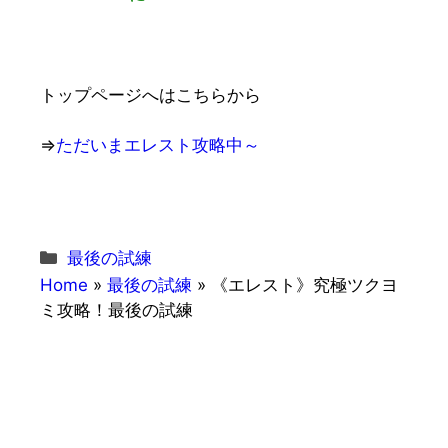
トップページへはこちらから
⇒
ただいまエレスト攻略中～
カ
最後の試練
テ
Home
»
最後の試練
»
《エレスト》究極ツクヨ
ゴ
ミ攻略！最後の試練
リ
ー