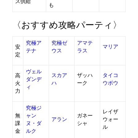
ス供給
も
〈おすすめ攻略パーティ〉
究極ア
究極ゼ
アマテ
マリア
安
テナ
ウス
ラス
定
ヴェル
スカア
ザッハ
タイコ
高
ダンデ
ハ
ーク
ウボウ
火
ィ
力
究極ジ
レイザ
無
ャン
ガネー
アラン
ウォー
課
ヌ・ダ
シャ
ル
金
ルク