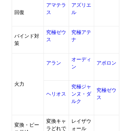
アマテラ
アズリエ
回復
ス
ル
究極ゼウ
究極アテ
バインド対
ス
ナ
策
オーディ
アラン
アポロン
ン
火力
究極ジャ
究極ゼウ
ヘリオス
ンヌ・ダ
ス
ルク
変換キャ
レイザウ
変換・ピー
ラどれで
ォール