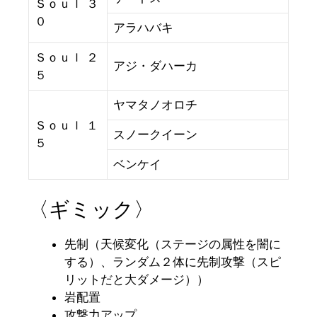
Ｓｏｕｌ ３
０
アラハバキ
Ｓｏｕｌ ２
アジ・ダハーカ
５
ヤマタノオロチ
Ｓｏｕｌ １
スノークイーン
５
ベンケイ
〈ギミック〉
先制（天候変化（ステージの属性を闇に
する）、ランダム２体に先制攻撃（スピ
リットだと大ダメージ））
岩配置
攻撃力アップ