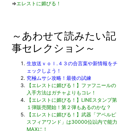
⇒
エレストに媚びる！
～あわせて読みたい記
事セレクション～
生放送ｖｏｌ.４３の合言葉や新情報をチ
ェックしよう！
究極ムサシ攻略！最後の試練
【エレストに媚びる！】ファフニールの
入手方法はガチャよりもコレ！
【エレストに媚びる！】LINEスタンプ第
１弾販売開始！第２弾もあるのかな？
【エレストに媚びる！】武器「アペルピ
スフィアワンド」は30000位以内で能力
MAXに！