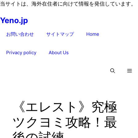
コ
当サイトは、海外在住者に向けて情報を発信しています。
ン
Yeno.jp
テ
ン
お問い合わせ
サイトマップ
Home
ツ
へ
ス
Privacy policy
About Us
キ
ッ
プ
《エレスト》究極
ツクヨミ攻略！最
後の試練