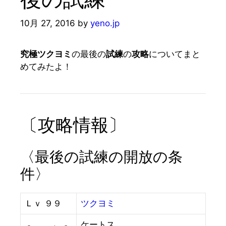
10月 27, 2016
by
yeno.jp
究極ツクヨミ
の最後の
試練
の
攻略
についてまと
めてみたよ！
〔攻略情報〕
〈最後の試練の開放の条
件〉
Ｌｖ ９９
ツクヨミ
ケートス