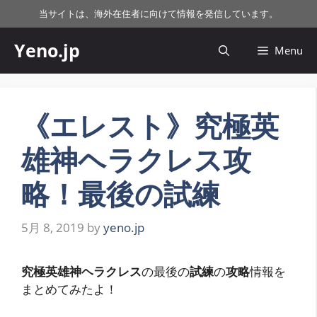
コ
当サイトは、海外在住者に向けて情報を発信しています。
ン
テ
Yeno.jp
Menu
ン
ツ
へ
ス
《エレスト》究極英
キ
雄神ヘラクレス攻
ッ
プ
略！最後の試練
5月 8, 2019
by
yeno.jp
究極英雄神ヘラクレス
の最後の
試練
の
攻略
情報を
まとめてみたよ！