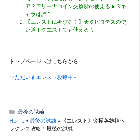
ア？アリーナコイン交換所の使える★３キ
ャラは誰？
【エレストに媚びる！】★６ピロテスの使
い道！クエストでも使えるよ！
トップページへはこちらから
⇒
ただいまエレスト攻略中～
カ
最後の試練
テ
Home
»
最後の試練
»
《エレスト》究極英雄神ヘ
ゴ
ラクレス攻略！最後の試練
リ