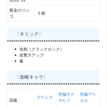
SOUL 99
黄金のリン
５個
ゴ
〈ギミック〉
先制（クラックロック）
攻撃力アップ
毒
〈攻略キャラ〉
究極サク
究極アリ
ラケシス
回復
ヤヒメ
エル