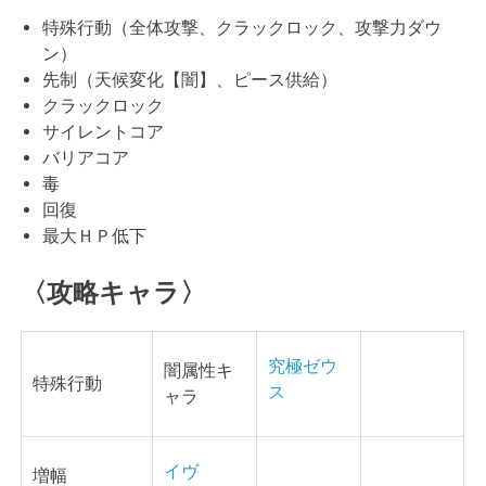
特殊行動（全体攻撃、クラックロック、攻撃力ダウ
ン）
先制（天候変化【闇】、ピース供給）
クラックロック
サイレントコア
バリアコア
毒
回復
最大ＨＰ低下
〈攻略キャラ〉
究極ゼウ
闇属性キ
特殊行動
ス
ャラ
イヴ
増幅