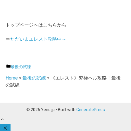
トップページへはこちらから
⇒
ただいまエレスト攻略中～
カ
最後の試練
テ
Home
»
最後の試練
»
《エレスト》究極ヘル攻略！最後
ゴ
の試練
リ
ー
© 2026 Yeno.jp
• Built with
GeneratePress