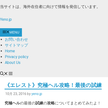
コ
当サイトは、海外在住者に向けて情報を発信しています。
ン
テ
Yeno.jp
ン
ツ
MENU
へ
お問い合わせ
ス
サイトマップ
キ
Home
ッ
Privacy policy
プ
About Us
《エレスト》究極ヘル攻略！最後の試練
10月 23, 2016
by
yeno.jp
究極ヘル
の最後の
試練
の
攻略
についてまとめてみたよ！