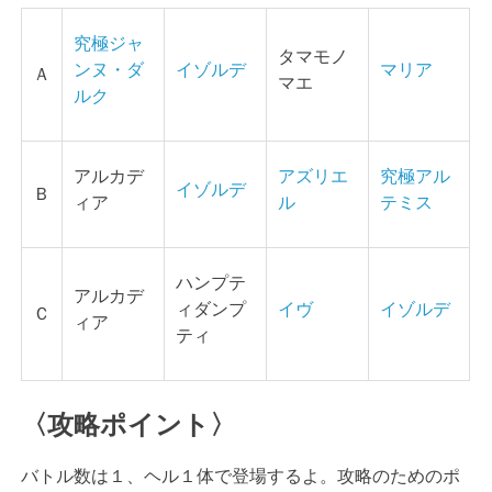
究極ジャ
タマモノ
ンヌ・ダ
イゾルデ
マリア
Ａ
マエ
ルク
アルカデ
アズリエ
究極アル
イゾルデ
Ｂ
ィア
ル
テミス
ハンプテ
アルカデ
ィダンプ
イヴ
イゾルデ
Ｃ
ィア
ティ
〈攻略ポイント〉
バトル数は１、ヘル１体で登場するよ。攻略のためのポ