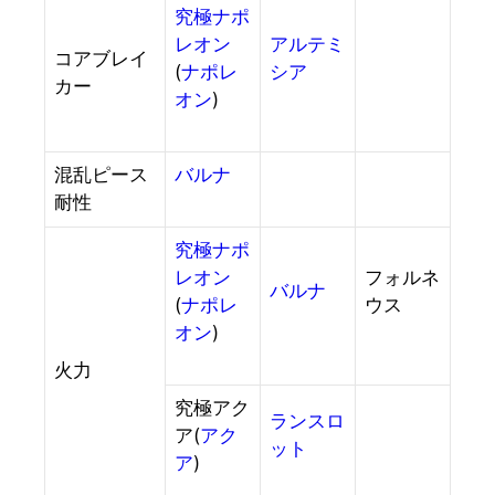
究極ナポ
レオン
アルテミ
コアブレイ
(
ナポレ
シア
カー
オン
)
混乱ピース
バルナ
耐性
究極ナポ
レオン
フォルネ
バルナ
(
ナポレ
ウス
オン
)
火力
究極アク
ランスロ
ア(
アク
ット
ア
)