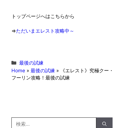
トップページへはこちらから
⇒
ただいまエレスト攻略中～
カ
最後の試練
テ
Home
»
最後の試練
»
《エレスト》究極クー・
ゴ
フーリン攻略！最後の試練
リ
ー
検
索: