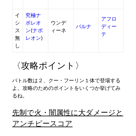
イ
究極ナ
アフロ
シ
ポレオ
ウンデ
バルナ
ディー
ス
ン
(
ナポ
ィーネ
テ
無
レオン
)
し
〈攻略ポイント〉
バトル数は２、クー・フーリン１体で登場する
よ。攻略のためのポイントをいくつか挙げてみ
るね。
先制で火・闇属性に大ダメージと
アンチピースコア