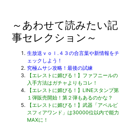
～あわせて読みたい記
事セレクション～
生放送ｖｏｌ.４３の合言葉や新情報をチ
ェックしよう！
究極ムサシ攻略！最後の試練
【エレストに媚びる！】ファフニールの
入手方法はガチャよりもコレ！
【エレストに媚びる！】LINEスタンプ第
１弾販売開始！第２弾もあるのかな？
【エレストに媚びる！】武器「アペルピ
スフィアワンド」は30000位以内で能力
MAXに！