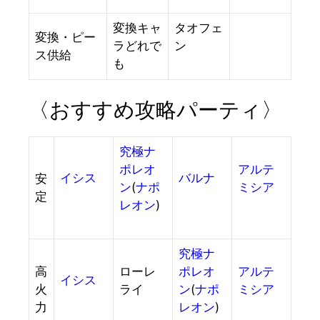
変換キャ
タオフェ
変換・ピー
ラどれで
ン
ス供給
も
〈おすすめ攻略パーティ〉
究極ナ
ポレオ
アルテ
イシス
バルナ
安
ン
(
ナポ
ミシア
定
レオン
)
究極ナ
高
ローレ
ポレオ
アルテ
イシス
火
ライ
ン
(
ナポ
ミシア
力
レオン
)