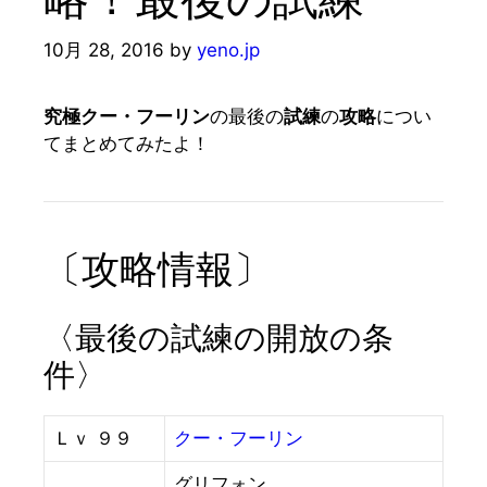
10月 28, 2016
by
yeno.jp
究極クー・フーリン
の最後の
試練
の
攻略
につい
てまとめてみたよ！
〔攻略情報〕
〈最後の試練の開放の条
件〉
Ｌｖ ９９
クー・フーリン
グリフォン