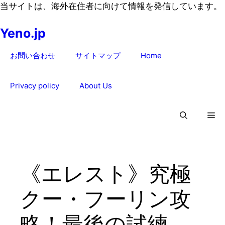
コ
当サイトは、海外在住者に向けて情報を発信しています。
ン
Yeno.jp
テ
ン
お問い合わせ
サイトマップ
Home
ツ
へ
ス
Privacy policy
About Us
キ
ッ
プ
《エレスト》究極
クー・フーリン攻
略！最後の試練