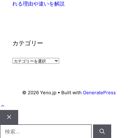
れる理由や違いを解説
カテゴリー
カ
テ
ゴ
リ
ー
© 2026 Yeno.jp
• Built with
GeneratePress
Close
検
索: