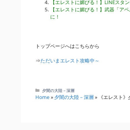
【エレストに媚びる！】LINEスタ
【エレストに媚びる！】武器「アペル
に！
トップページへはこちらから
⇒
ただいまエレスト攻略中～
カ
夕闇の大陸－深層
テ
Home
»
夕闇の大陸－深層
»
《エレスト》
ゴ
リ
ー