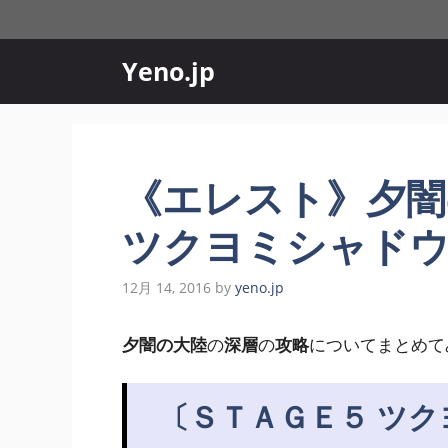
コ
ン
テ
Yeno.jp
ン
ツ
へ
ス
《エレスト》夕闇
キ
ッ
ツクヨミシャドウ
プ
12月 14, 2016
by
yeno.jp
夕闇の大陸
の
深層
の
攻略
についてまとめて
〔ＳＴＡＧＥ５ ツ