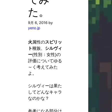
た。
9月 6, 2016
by
yeno.jp
火
属性の
スピリッ
ト
種族、
シルヴィ
ー
(性別：女性)の
評価についてゆる
～く考えてみた
よ。
シルヴィーは果た
してどんなキャラ
なのかな？
参考になる部分は