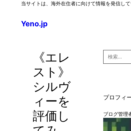
コ
当サイトは、海外在住者に向けて情報を発信して
ン
テ
Yeno.jp
ン
ツ
へ
ス
《エレ
検
キ
索:
ッ
スト》
プ
シルヴ
ィーを
プロフィ
評価し
ブログ管理
てみ