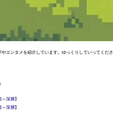
学やエンタメを紹介しています。ゆっくりしていってくだ
ジ
陸～深層】
陸～深層】