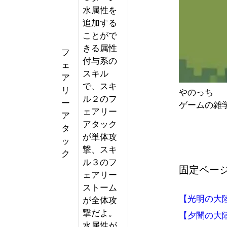
水属性を
追加する
ことがで
きる属性
フ
付与系の
ェ
スキル
ア
で、スキ
リ
やのっち
ル２のフ
ー
ゲームの雑
ェアリー
ア
アタック
タ
が単体攻
ッ
撃、スキ
ク
ル３のフ
固定ペー
ェアリー
ストーム
【光明の大
が全体攻
撃だよ。
【夕闇の大
水属性が