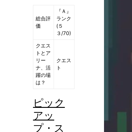
『Ａ』
総合評
ランク
価
(５
３/70)
クエス
トとア
リー
クエス
ナ、活
ト
躍の場
は？
ピック
アッ
プ・ス