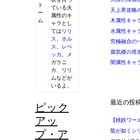
ト
ている火
天上界攻略
ー
属性のキ
木属性キャ
ム
ャラとし
水属性キャ
ては
リリ
ス
、
ホル
究極融合の
ス
、
レベ
蜃気楼の塔
ッカ
、メ
闇属性キャ
ガラニ
カ、リリ
ムなどが
いるよ。
最近の投
ピック
アッ
【桃鉄ワー
龍が如くシ
プ・ア