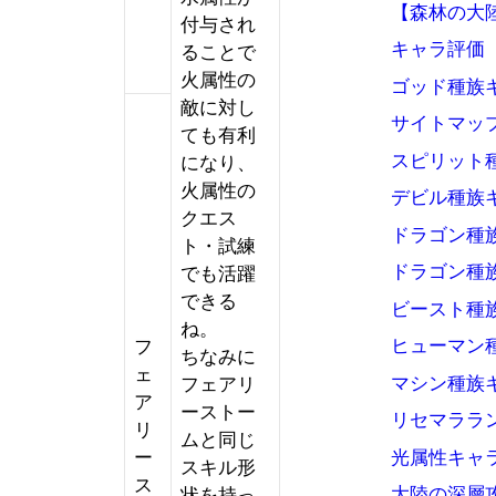
【森林の大
付与され
キャラ評価
ることで
火属性の
ゴッド種族
敵に対し
サイトマッ
ても有利
スピリット
になり、
火属性の
デビル種族
クエス
ドラゴン種
ト・試練
ドラゴン種
でも活躍
できる
ビースト種
ね。
ヒューマン
フ
ちなみに
ェ
マシン種族
フェアリ
ア
ーストー
リセマララ
リ
ムと同じ
光属性キャ
ー
スキル形
ス
大陸の深層
状を持っ