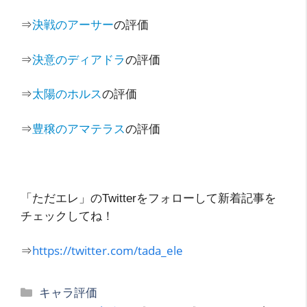
⇒
決戦のアーサー
の評価
⇒
決意のディアドラ
の評価
⇒
太陽のホルス
の評価
⇒
豊穣のアマテラス
の評価
「ただエレ」のTwitterをフォローして新着記事を
チェックしてね！
⇒
https://twitter.com/tada_ele
カ
キャラ評価