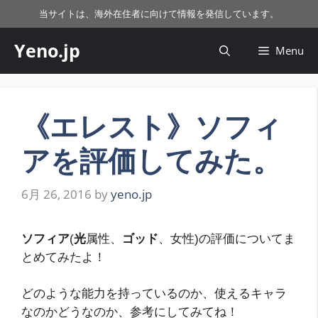
コ
当サイトは、海外在住者に向けて情報を発信しています。
ン
テ
Yeno.jp
Menu
ン
ツ
へ
ス
《エレスト》ソフィ
キ
アを評価してみた。
ッ
プ
6月 26, 2016
by
yeno.jp
ソフィア
(
光
属性、
ゴッド
、女性)の評価についてま
とめてみたよ！
どのような能力を持っているのか、使えるキャラ
なのかどうなのか、
参考にしてみてね！