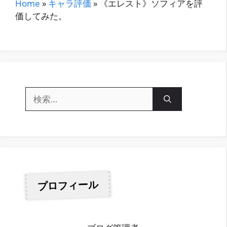
テ
Home
»
キャラ評価
»
《エレスト》ソフィアを評
ゴ
価してみた。
リ
ー
検
索:
プロフィール