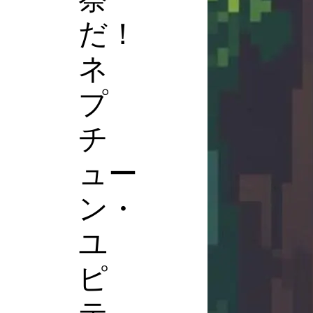
だ！
ネ
プ
チ
ュー
ン・
ユ
ピ
テ