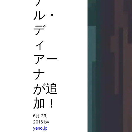
ル・
デ
ィ
アー
ナ
が追
加！
6月 29,
2016
by
yeno.jp