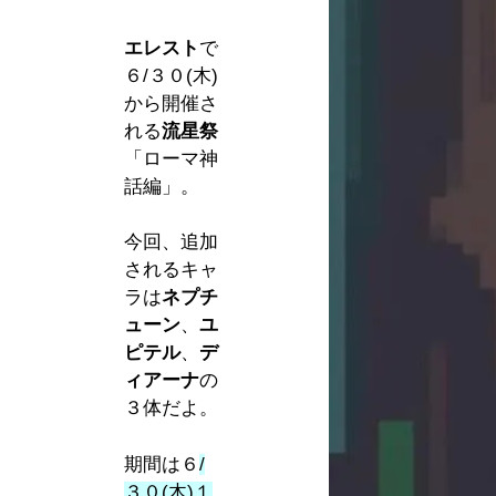
エレスト
で
６/３０(木)
から開催さ
れる
流星祭
「ローマ神
話編」。
今回、追加
されるキャ
ラは
ネプチ
ューン
、
ユ
ピテル
、
デ
ィアーナ
の
３体だよ。
期間は６
/
３０(木)１