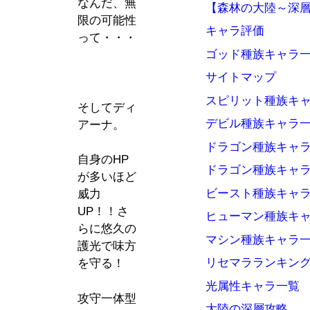
なんだ、無
【森林の大陸～深
限の可能性
キャラ評価
って・・・
ゴッド種族キャラ
サイトマップ
スピリット種族キ
そしてディ
デビル種族キャラ
アーナ。
ドラゴン種族キャ
自身のHP
ドラゴン種族キャ
が多いほど
ビースト種族キャ
威力
UP！！さ
ヒューマン種族キ
らに悠久の
マシン種族キャラ
護光で味方
リセマラランキン
を守る！
光属性キャラ一覧
攻守一体型
大陸の深層攻略