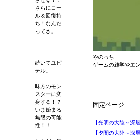
させる！！
さらにコー
ル＆回復持
ち！なんだ
ってさ。
やのっち
続いてユピ
ゲームの雑学やエ
テル。
味方のモン
スターに変
身する！？
固定ページ
いま始まる
無限の可能
【光明の大陸～深
性！！
【夕闇の大陸～深