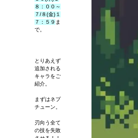
８：００～
７/８(金)１
７：５９
ま
で。
とりあえず
追加される
キャラをご
紹介。
まずはネプ
チューン。
刃向う全て
の技を失敗