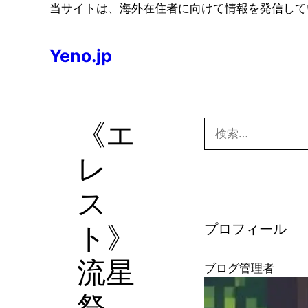
コ
当サイトは、海外在住者に向けて情報を発信して
ン
テ
Yeno.jp
ン
ツ
へ
ス
《エ
検
キ
索:
ッ
レ
プ
ス
ト》
プロフィール
流星
ブログ管理者
祭