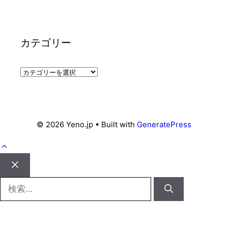
カテゴリー
カ
テ
ゴ
リ
ー
© 2026 Yeno.jp
• Built with
GeneratePress
Close
検
索: