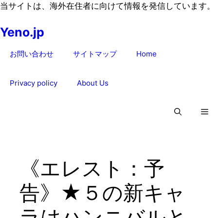
コ
当サイトは、海外在住者に向けて情報を発信しています。
ン
Yeno.jp
テ
ン
お問い合わせ
サイトマップ
Home
ツ
へ
ス
Privacy policy
About Us
キ
ッ
プ
《エレスト：予
告》★５の新キャ
ラはハンニバルと