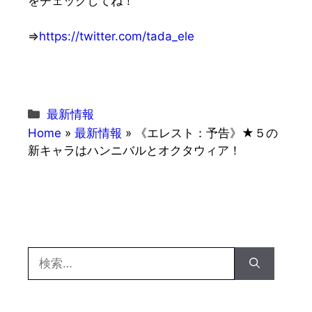
をチェックしてね！
⇒
https://twitter.com/tada_ele
カ
最新情報
テ
Home
»
最新情報
»
《エレスト：予告》★５の
ゴ
新キャラはハンニバルとオクタウィア！
リ
ー
検
索: