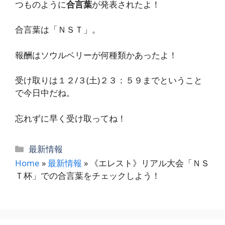
つものように
合言葉
が発表されたよ！
合言葉は「ＮＳＴ」。
報酬はソウルベリーが何種類かあったよ！
受け取りは１２/３(土)２３：５９までということ
で今日中だね。
忘れずに早く受け取ってね！
カ
最新情報
テ
Home
»
最新情報
»
《エレスト》リアル大会「ＮＳ
ゴ
Ｔ杯」での合言葉をチェックしよう！
リ
ー