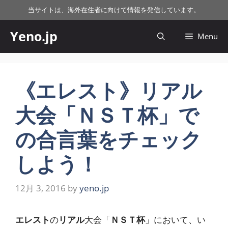
コ
当サイトは、海外在住者に向けて情報を発信しています。
ン
テ
Yeno.jp
Menu
ン
ツ
へ
ス
《エレスト》リアル
キ
大会「ＮＳＴ杯」で
ッ
プ
の合言葉をチェック
しよう！
12月 3, 2016
by
yeno.jp
エレスト
の
リアル
大会「
ＮＳＴ杯
」において、い