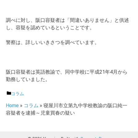
調べに対し、阪口容疑者は「間違いありません」と供述
し、容疑を認めているということです。
警察は、詳しいいきさつを調べています。
阪口容疑者は英語教諭で、同中学校に平成21年4月から
勤務していました。
カ
コラム
テ
Home
»
コラム
»
寝屋川市立第九中学校教諭の阪口純一
ゴ
容疑者を逮捕～児童買春の疑い
リ
ー