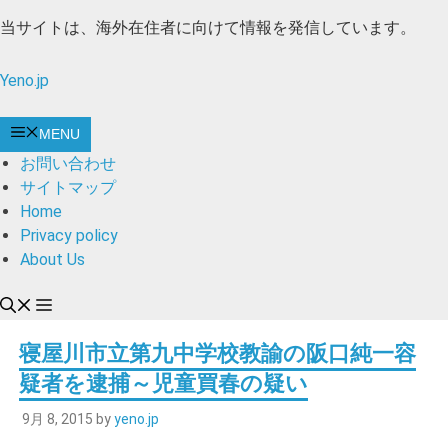
コ
当サイトは、海外在住者に向けて情報を発信しています。
ン
テ
Yeno.jp
ン
ツ
MENU
へ
お問い合わせ
ス
サイトマップ
キ
Home
ッ
Privacy policy
プ
About Us
寝屋川市立第九中学校教諭の阪口純一容
疑者を逮捕～児童買春の疑い
9月 8, 2015
by
yeno.jp