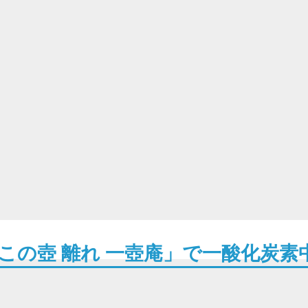
この壺 離れ 一壺庵」で一酸化炭素