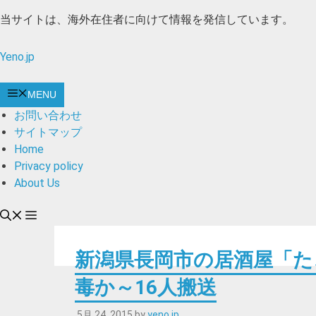
コ
当サイトは、海外在住者に向けて情報を発信しています。
ン
テ
Yeno.jp
ン
ツ
MENU
へ
お問い合わせ
ス
サイトマップ
キ
Home
ッ
Privacy policy
プ
About Us
新潟県長岡市の居酒屋「た
毒か～16人搬送
5月 24, 2015
by
yeno.jp