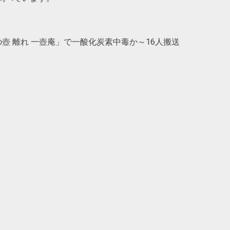
壺 離れ 一壺庵」で一酸化炭素中毒か～16人搬送