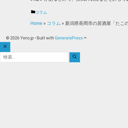
カ
コラム
テ
Home
»
コラム
»
新潟県長岡市の居酒屋「たこの
ゴ
リ
ー
© 2026 Yeno.jp
• Built with
GeneratePress
CLOSE
検
索: