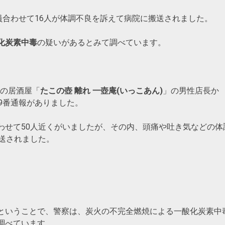
員合わせて16人が体調不良を訴えて病院に搬送されました。
化炭素中毒
の疑いがあるとみて調べています。
目の居酒屋「
たこの壺 離れ 一壺庵(いっこあん)
」の男性店長か
9番通報がありました。
わせて50人近くがいましたが、その内、頭痛や吐き気などの体
送されました。
ということで、警察は、炭火の不完全燃焼による一酸化炭素中
調べています。