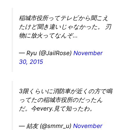
稲城市役所ってテレビから聞こえ
たけど聞き違いじゃなかった。 刃
物に放火ってなんぞ…
— Ryu (@JailRose)
November
30, 2015
3限くらいに消防車が近くの方で鳴
ってたの稲城市役所のだったん
だ。今every.見て知ったわ。
— 結友 (@smmr_u)
November