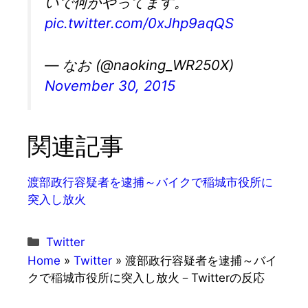
いで何かやってます。
pic.twitter.com/0xJhp9aqQS
— なお (@naoking_WR250X)
November 30, 2015
関連記事
渡部政行容疑者を逮捕～バイクで稲城市役所に
突入し放火
カ
Twitter
テ
Home
»
Twitter
»
渡部政行容疑者を逮捕～バイ
ゴ
クで稲城市役所に突入し放火－Twitterの反応
リ
ー