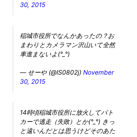
30, 2015
稲城市役所でなんかあったの？お
まわりとカメラマン沢山いて全然
車進まないよ(°_°)
— せーや (@IS0802j)
November
30, 2015
14時頃稲城市役所に放火してパト
カーで逃走（失敗）とか(°_°) きっ
と遠いんだとは思うけどそのあた