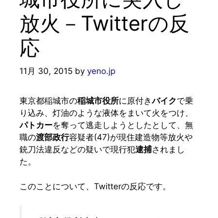
放火－Twitterの反
応
11月 30, 2015
by
yeno.jp
東京都稲城市の
稲城市役所
に原付き
バイク
で乗
り込み、灯油のような液体をまいて火をつけ、
パトカー
を奪って逃走しようとしたとして、無
職の
渡部政行
容疑者(47)が現住建造物等放火や
銃刀法違反などの疑いで現行犯
逮捕
されまし
た。
このことについて、Twitterの反応です。