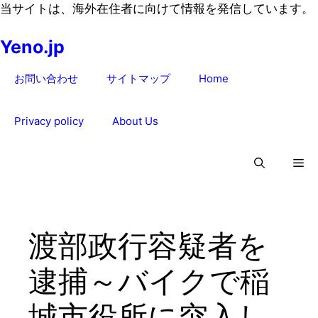
コ
当サイトは、海外在住者に向けて情報を発信しています。
ン
Yeno.jp
テ
ン
お問い合わせ
サイトマップ
Home
ツ
へ
ス
Privacy policy
About Us
キ
ッ
プ
渡部政行容疑者を
逮捕～バイクで稲
城市役所に突入し