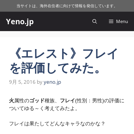
コ
当サイトは、海外在住者に向けて情報を発信しています。
ン
テ
Yeno.jp
Menu
ン
ツ
へ
ス
《エレスト》フレイ
キ
を評価してみた。
ッ
プ
9月 5, 2016
by
yeno.jp
火
属性の
ゴッド
種族、
フレイ
(性別：男性)の評価に
ついてゆる～く考えてみたよ。
フレイは果たしてどんなキャラなのかな？