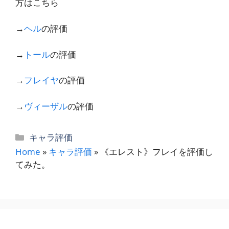
方はこちら
→
ヘル
の評価
→
トール
の評価
→
フレイヤ
の評価
→
ヴィーザル
の評価
カ
キャラ評価
テ
Home
»
キャラ評価
»
《エレスト》フレイを評価し
ゴ
てみた。
リ
ー