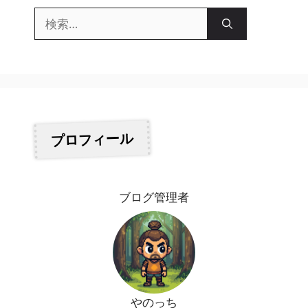
検
索:
プロフィール
ブログ管理者
やのっち