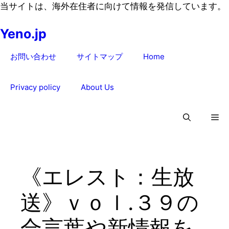
コ
当サイトは、海外在住者に向けて情報を発信しています。
ン
Yeno.jp
テ
ン
お問い合わせ
サイトマップ
Home
ツ
へ
ス
Privacy policy
About Us
キ
ッ
プ
《エレスト：生放
送》ｖｏｌ.３９の
合言葉や新情報を