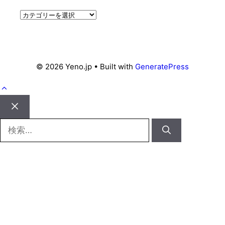
カ
テ
ゴ
リ
ー
© 2026 Yeno.jp
• Built with
GeneratePress
Close
検
索: