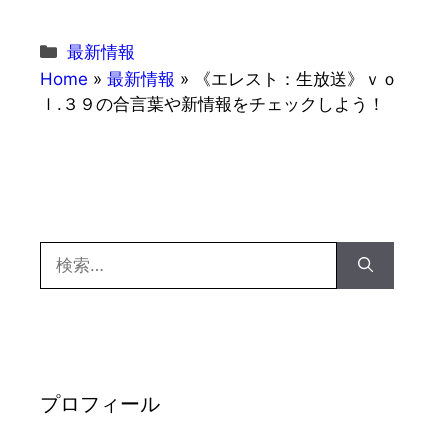
カ
最新情報
テ
Home
»
最新情報
»
《エレスト：生放送》ｖｏ
ゴ
ｌ.３９の合言葉や新情報をチェックしよう！
リ
ー
検
索:
プロフィール