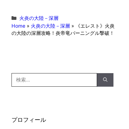
カ
火炎の大陸－深層
テ
Home
»
火炎の大陸－深層
»
《エレスト》火炎
ゴ
の大陸の深層攻略！炎帝竜バーニングル撃破！
リ
ー
検
索:
プロフィール