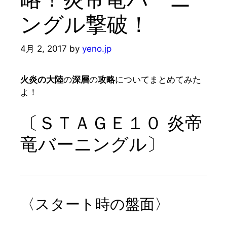
ングル撃破！
4月 2, 2017
by
yeno.jp
火炎の大陸
の
深層
の
攻略
についてまとめてみた
よ！
〔ＳＴＡＧＥ１０ 炎帝
竜バーニングル〕
〈スタート時の盤面〉