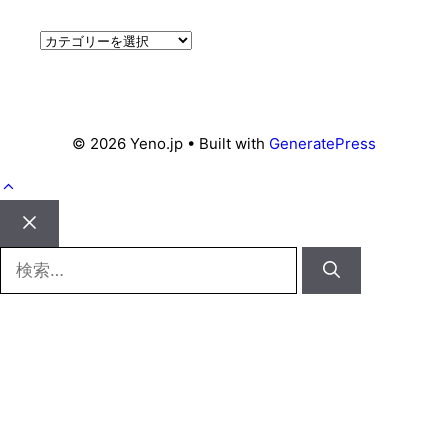
カ
テ
ゴ
リ
ー
© 2026 Yeno.jp
• Built with
GeneratePress
Close
検
索: