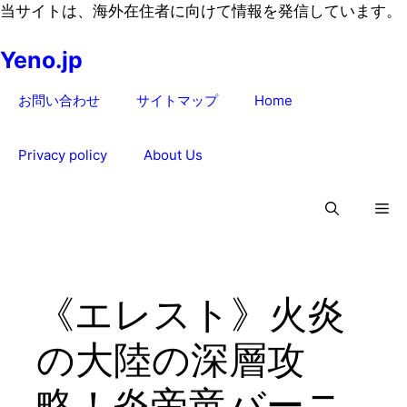
コ
当サイトは、海外在住者に向けて情報を発信しています。
ン
Yeno.jp
テ
ン
お問い合わせ
サイトマップ
Home
ツ
へ
ス
Privacy policy
About Us
キ
ッ
プ
《エレスト》火炎
の大陸の深層攻
略！炎帝竜バーニ