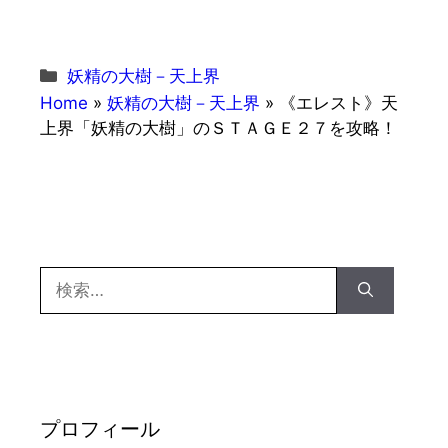
カ
妖精の大樹－天上界
テ
Home
»
妖精の大樹－天上界
»
《エレスト》天
ゴ
上界「妖精の大樹」のＳＴＡＧＥ２７を攻略！
リ
ー
検
索:
プロフィール