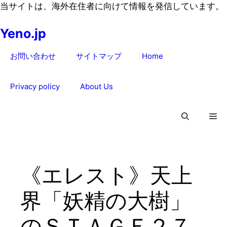
コ
当サイトは、海外在住者に向けて情報を発信しています。
ン
Yeno.jp
テ
ン
お問い合わせ
サイトマップ
Home
ツ
へ
ス
Privacy policy
About Us
キ
ッ
プ
《エレスト》天上
界「妖精の大樹」
のＳＴＡＧＥ２７