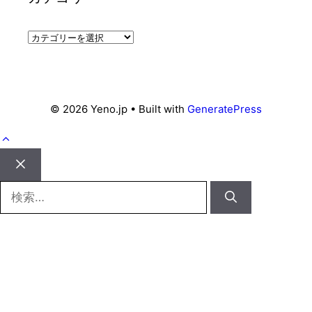
カ
テ
ゴ
リ
ー
© 2026 Yeno.jp
• Built with
GeneratePress
Close
検
索: