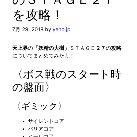
を攻略！
7月 29, 2018
by
yeno.jp
天上界
の
「妖精の大樹」
ＳＴＡＧＥ
２７
の
攻略
についてまとめてみたよ！
〈ボス戦のスタート時
の盤面〉
〈ギミック〉
サイレントコア
バリアコア
ヒールコア