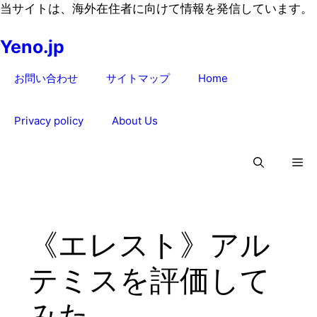
コ
当サイトは、海外在住者に向けて情報を発信しています。
ン
Yeno.jp
テ
ン
お問い合わせ
サイトマップ
Home
ツ
へ
ス
Privacy policy
About Us
キ
ッ
プ
《エレスト》アル
テミスを評価して
みた。