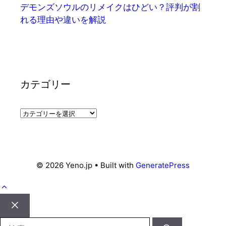
デモンズソウルのリメイクはひどい？評判が割
れる理由や違いを解説
カテゴリー
カ
テ
ゴ
リ
ー
© 2026 Yeno.jp
• Built with
GeneratePress
Close
検