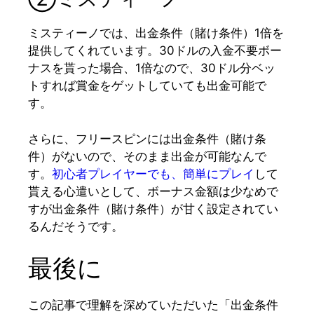
ミスティーノでは、出金条件（賭け条件）1倍を
提供してくれています。30ドルの入金不要ボー
ナスを貰った場合、1倍なので、30ドル分ベッ
トすれば賞金をゲットしていても出金可能で
す。
さらに、フリースピンには出金条件（賭け条
件）がないので、そのまま出金が可能なんで
す。
初心者プレイヤーでも、簡単にプレイ
して
貰える心遣いとして、ボーナス金額は少なめで
すが出金条件（賭け条件）が甘く設定されてい
るんだそうです。
最後に
この記事で理解を深めていただいた「出金条件