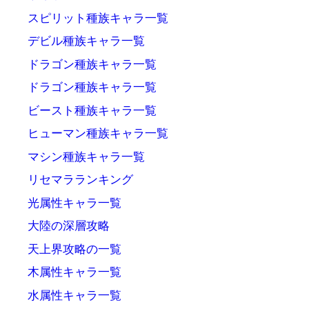
スピリット種族キャラ一覧
デビル種族キャラ一覧
ドラゴン種族キャラ一覧
ドラゴン種族キャラ一覧
ビースト種族キャラ一覧
ヒューマン種族キャラ一覧
マシン種族キャラ一覧
リセマラランキング
光属性キャラ一覧
大陸の深層攻略
天上界攻略の一覧
木属性キャラ一覧
水属性キャラ一覧