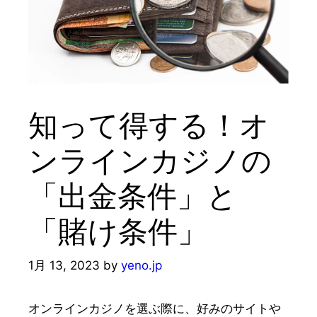
知って得する！オ
ンラインカジノの
「出金条件」と
「賭け条件」
1月 13, 2023
by
yeno.jp
オンラインカジノを選ぶ際に、好みのサイトや