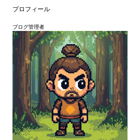
プロフィール
ブログ管理者