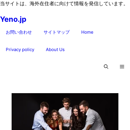
コ
当サイトは、海外在住者に向けて情報を発信しています。
ン
Yeno.jp
テ
ン
お問い合わせ
サイトマップ
Home
ツ
へ
ス
Privacy policy
About Us
キ
ッ
プ