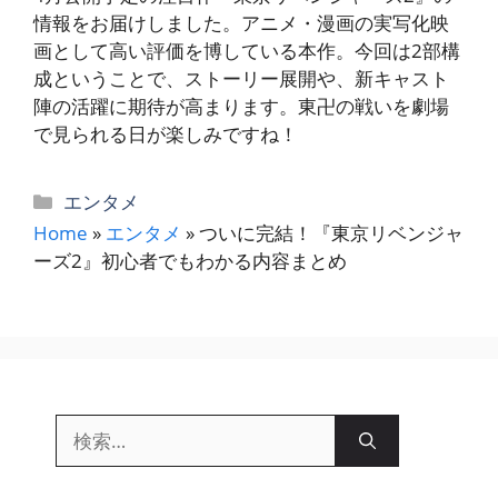
情報をお届けしました。アニメ・漫画の実写化映
画として高い評価を博している本作。今回は2部構
成ということで、ストーリー展開や、新キャスト
陣の活躍に期待が高まります。東卍の戦いを劇場
で見られる日が楽しみですね！
カ
エンタメ
テ
Home
»
エンタメ
»
ついに完結！『東京リベンジャ
ゴ
ーズ2』初心者でもわかる内容まとめ
リ
ー
検
索: