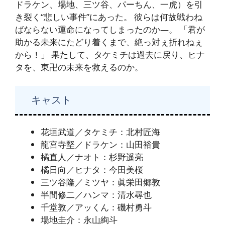
ドラケン、場地、三ツ谷、パーちん、一虎）を引
き裂く“悲しい事件”にあった。 彼らは何故戦わね
ばならない運命になってしまったのか―。 「君が
助かる未来にたどり着くまで、絶っ対ぇ折れねぇ
から！」 果たして、タケミチは過去に戻り、ヒナ
タを、東卍の未来を救えるのか。
キャスト
花垣武道／タケミチ：北村匠海
龍宮寺堅／ドラケン：山田裕貴
橘直人／ナオト：杉野遥亮
橘日向／ヒナタ：今田美桜
三ツ谷隆／ミツヤ：眞栄田郷敦
半間修二／ハンマ：清水尋也
千堂敦／アッくん：磯村勇斗
場地圭介：永山絢斗