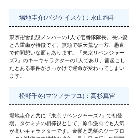
場地圭介(バジケイスケ)：永山絢斗
東京卍會創設メンバーの1人で壱番隊隊長。長い髪
と八重歯が特徴です。無頼で破天荒な一方、愚直
で仲間想いな面もあります。『東京リベンジャー
ズ2』のキーキャラクターの1人であり、昔起こし
たとある事件がきっかけで運命が変わってしまい
ます。
松野千冬(マツノチフユ)：高杉真宙
場地圭介と共に『東京リベンジャーズ2』で初登
場。タケミチの相棒役として、原作漫画でも人気
が高いキャラクターです。金髪と黒髪のツーブロ