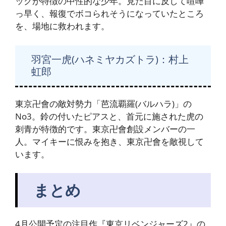
ックが特徴の中性的な少年。見た目に反して喧嘩
っ早く、報復でボコられそうになっていたところ
を、場地に救われます。
羽宮一虎(ハネミヤカズトラ)：村上
虹郎
東京卍會の敵対勢力「芭流覇羅(バルハラ)」の
No3。鈴の付いたピアスと、首元に施された虎の
刺青が特徴的です。東京卍會創設メンバーの一
人。マイキーに恨みを抱き、東京卍會を敵視して
います。
まとめ
4月公開予定の注目作『東京リベンジャーズ2』の