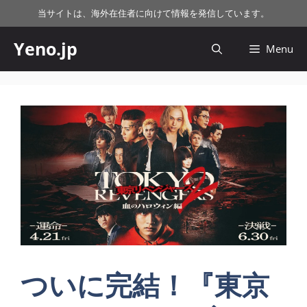
コ
当サイトは、海外在住者に向けて情報を発信しています。
ン
テ
Yeno.jp
Menu
ン
ツ
へ
ス
キ
ッ
プ
ついに完結！『東京