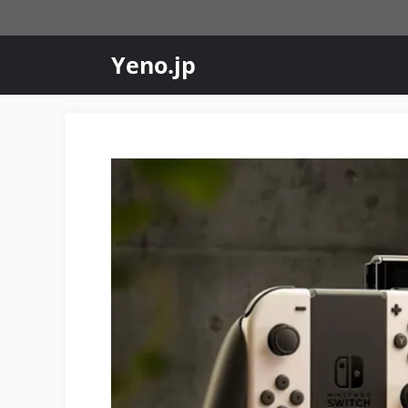
コ
ン
テ
Yeno.jp
ン
ツ
へ
ス
キ
ッ
プ