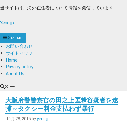
コ
当サイトは、海外在住者に向けて情報を発信しています。
ン
テ
Yeno.jp
ン
ツ
MENU
へ
お問い合わせ
ス
サイトマップ
キ
Home
ッ
Privacy policy
プ
About Us
大阪府警警察官の田之上匡希容疑者を逮
捕～タクシー料金支払わず暴行
10月 28, 2015
by
yeno.jp