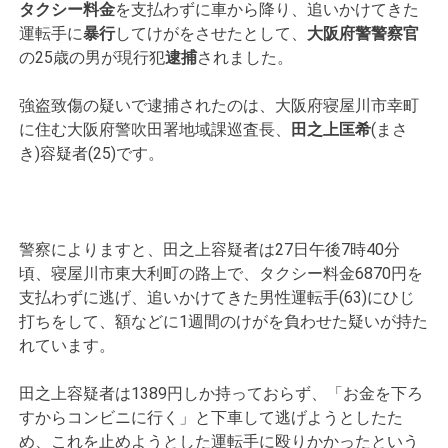
タクシー料金
を支払わずに車から降り、追いかけてきた
運転手に
暴行
してけがをさせたとして、
大阪府警警察官
の25歳の男が現行犯
逮捕
されました。
強盗致傷の疑いで逮捕されたのは、大阪府寝屋川市幸町
に住む大阪府警吹田署地域課巡査長、
田之上匡希
(まさ
き)容疑者(25)です。
警察によりますと、田之上容疑者は27日午後7時40分
頃、寝屋川市東大利町の路上で、タクシー料金6870円を
支払わずに逃げ、追いかけてきた男性運転手(63)にひじ
打ちをして、額などに1週間のけがを負わせた疑いが持た
れています。
田之上容疑者は1389円しか持っておらず、「お金を下ろ
すからコンビニに行く」と下車して逃げようとしたた
め、これを止めようとした運転手に殴りかかったという