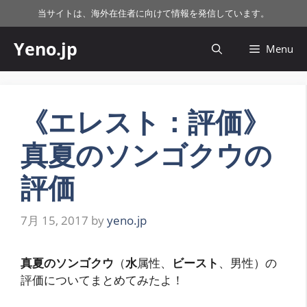
コ
当サイトは、海外在住者に向けて情報を発信しています。
ン
テ
Yeno.jp
Menu
ン
ツ
へ
ス
《エレスト：評価》
キ
真夏のソンゴクウの
ッ
プ
評価
7月 15, 2017
by
yeno.jp
真夏のソンゴクウ
（
水
属性、
ビースト
、男性）の
評価についてまとめてみたよ！