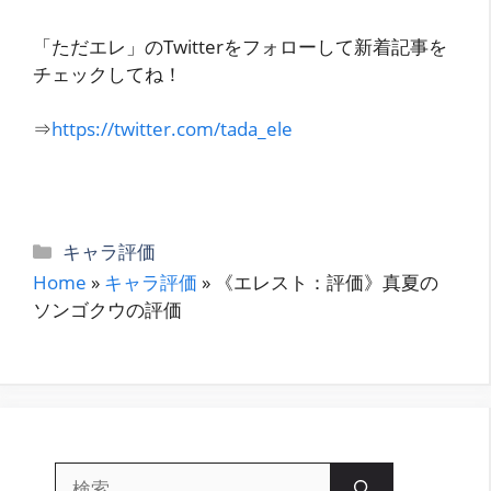
「ただエレ」のTwitterをフォローして新着記事を
チェックしてね！
⇒
https://twitter.com/tada_ele
カ
キャラ評価
テ
Home
»
キャラ評価
»
《エレスト：評価》真夏の
ゴ
ソンゴクウの評価
リ
ー
検