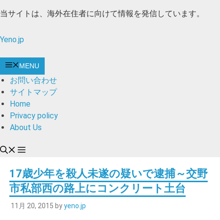
コ
当サイトは、海外在住者に向けて情報を発信しています。
ン
テ
Yeno.jp
ン
ツ
MENU
へ
お問い合わせ
ス
サイトマップ
キ
Home
ッ
Privacy policy
プ
About Us
17歳少年を殺人未遂の疑いで逮捕～交野
市私部西の路上にコンクリート土台
11月 20, 2015
by
yeno.jp