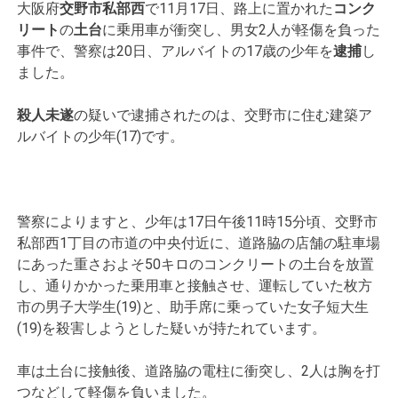
大阪府
交野市私部西
で11月17日、路上に置かれた
コンク
リート
の
土台
に乗用車が衝突し、男女2人が軽傷を負った
事件で、警察は20日、アルバイトの17歳の少年を
逮捕
し
ました。
殺人未遂
の疑いで逮捕されたのは、交野市に住む建築ア
ルバイトの少年(17)です。
警察によりますと、少年は17日午後11時15分頃、交野市
私部西1丁目の市道の中央付近に、道路脇の店舗の駐車場
にあった重さおよそ50キロのコンクリートの土台を放置
し、通りかかった乗用車と接触させ、運転していた枚方
市の男子大学生(19)と、助手席に乗っていた女子短大生
(19)を殺害しようとした疑いが持たれています。
車は土台に接触後、道路脇の電柱に衝突し、2人は胸を打
つなどして軽傷を負いました。