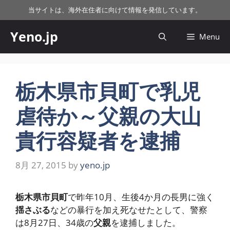
コ
当サイトは、海外在住者に向けて情報を発信しています。
ン
テ
Yeno.jp
Menu
ン
ツ
へ
ス
栃木県市貝町で乳児
キ
虐待か～父親の大山
ッ
プ
貴行容疑者を逮捕
8月 27, 2015
by
yeno.jp
栃木県市貝町
で昨年10月、生後4か月の長男に強く
揺さぶる
などの暴行を加え死なせたとして、警察
は8月27日、34歳の
父親
を逮捕しました。