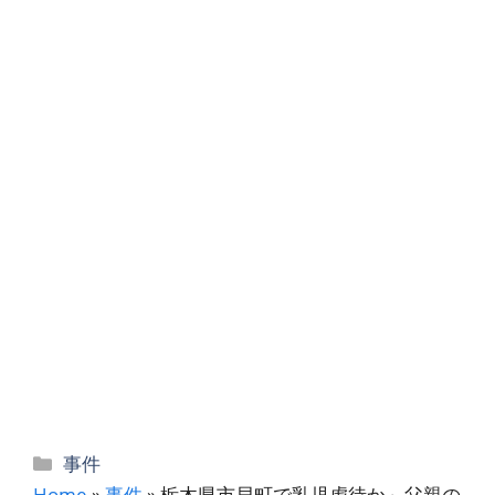
カ
事件
テ
Home
»
事件
»
栃木県市貝町で乳児虐待か～父親の