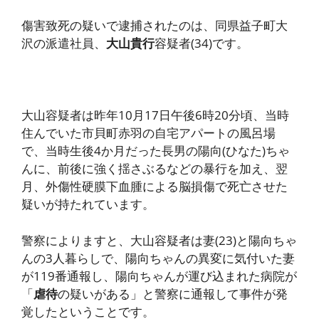
傷害致死の疑いで逮捕されたのは、同県益子町大
沢の派遣社員、
大山貴行
容疑者(34)です。
大山容疑者は昨年10月17日午後6時20分頃、当時
住んでいた市貝町赤羽の自宅アパートの風呂場
で、当時生後4か月だった長男の陽向(ひなた)ちゃ
んに、前後に強く揺さぶるなどの暴行を加え、翌
月、外傷性硬膜下血腫による脳損傷で死亡させた
疑いが持たれています。
警察によりますと、大山容疑者は妻(23)と陽向ちゃ
んの3人暮らしで、陽向ちゃんの異変に気付いた妻
が119番通報し、陽向ちゃんが運び込まれた病院が
「
虐待
の疑いがある」と警察に通報して事件が発
覚したということです。