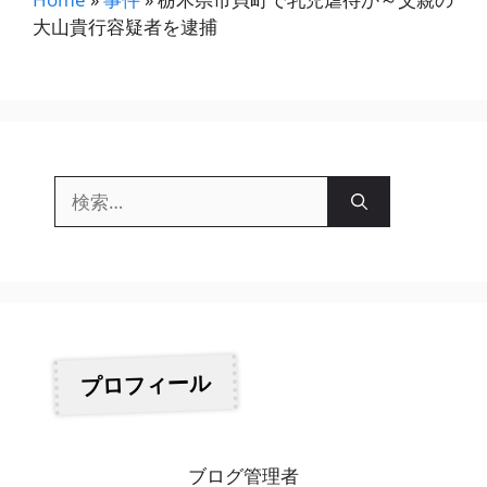
ゴ
大山貴行容疑者を逮捕
リ
ー
検
索:
プロフィール
ブログ管理者