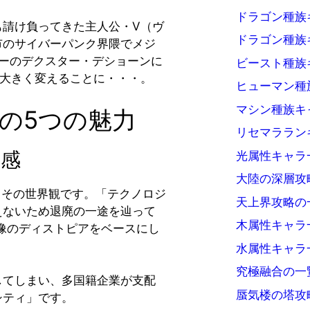
ドラゴン種族
も請け負ってきた主人公・V（ヴ
ドラゴン種族
市のサイバーパンク界隈でメジ
ーのデクスター・デショーンに
ビースト種族
を大きく変えることに・・・。
ヒューマン種
マシン種族キ
7の5つの魅力
リセマララン
感
光属性キャラ
大陸の深層攻
、その世界観です。「テクノロジ
天上界攻略の
えないため退廃の一途を辿って
木属性キャラ
来像のディストピアをベースにし
水属性キャラ
究極融合の一
してしまい、多国籍企業が支配
蜃気楼の塔攻
シティ」です。