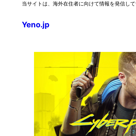
コ
当サイトは、海外在住者に向けて情報を発信して
ン
テ
Yeno.jp
ン
ツ
へ
ス
キ
ッ
プ