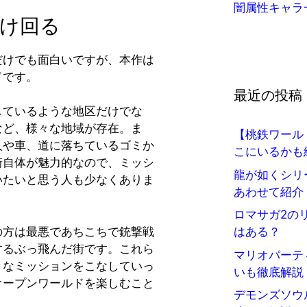
闇属性キャラ
け回る
だけでも面白いですが、本作は
ドです。
最近の投稿
しているような地区だけでな
など、様々な地域が存在。ま
【桃鉄ワール
人や車、道に落ちているゴミか
こにいるかも
街自体が魅力的なので、ミッシ
龍が如くシリ
いたいと思う人も少なくありま
あわせて紹介
ロマサガ2の
の方は最悪であちこちで銃撃戦
はある？
するぶっ飛んだ街です。これら
マリオパーテ
々なミッションをこなしていっ
いも徹底解説
オープンワールドを楽しむこと
デモンズソウ